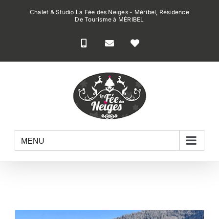
Passer
Chalet & Studio La Fée des Neiges - Méribel, Résidence
au
De Tourisme à MÉRIBEL
contenu
MENU