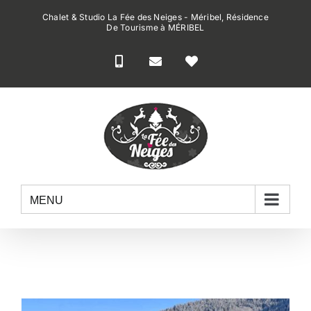
Passer
Chalet & Studio La Fée des Neiges - Méribel, Résidence
au
De Tourisme à MÉRIBEL
contenu
MENU