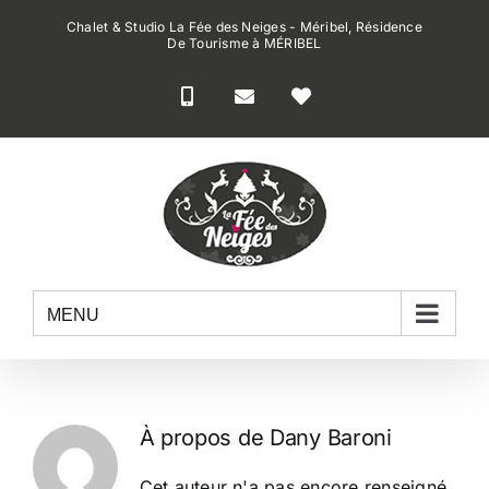
Passer
Chalet & Studio La Fée des Neiges - Méribel, Résidence
au
De Tourisme à MÉRIBEL
contenu
MENU
À propos de
Dany Baroni
Cet auteur n'a pas encore renseigné