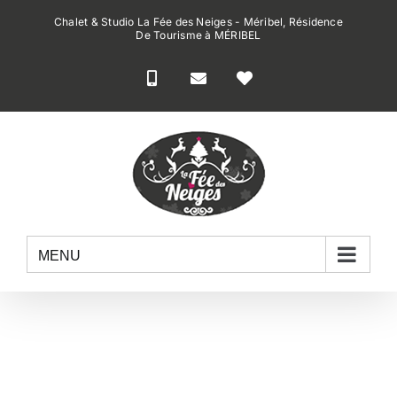
Passer
Chalet & Studio La Fée des Neiges - Méribel, Résidence
au
De Tourisme à MÉRIBEL
contenu
MENU