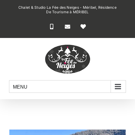
Passer
Chalet & Studio La Fée des Neiges - Méribel, Résidence
au
De Tourisme à MÉRIBEL
contenu
MENU