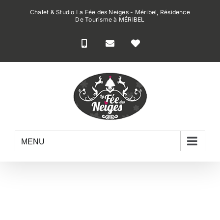
Passer
Chalet & Studio La Fée des Neiges - Méribel, Résidence
au
De Tourisme à MÉRIBEL
contenu
MENU