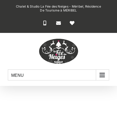
Passer
Chalet & Studio La Fée des Neiges - Méribel, Résidence
au
De Tourisme à MÉRIBEL
contenu
MENU